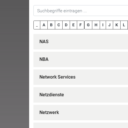
_
A
B
C
D
E
F
G
H
I
J
K
L
NAS
NBA
Network Services
Netzdienste
Netzwerk