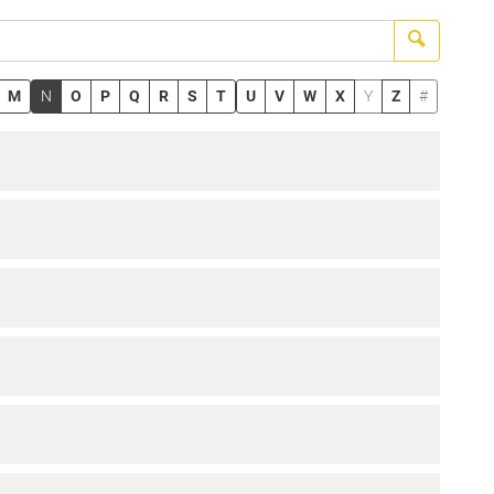
Suchen
M
N
O
P
Q
R
S
T
U
V
W
X
Y
Z
#