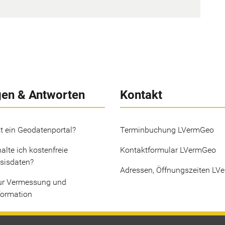
gen & Antworten
Kontakt
t ein Geodatenportal?
Terminbuchung LVermGeo
alte ich kostenfreie
Kontaktformular LVermGeo
sisdaten?
Adressen, Öffnungszeiten LV
ur Vermessung und
formation