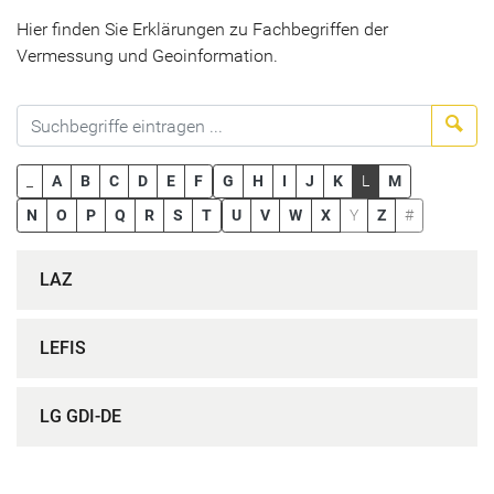
Hier finden Sie Erklärungen zu Fachbegriffen der
Vermessung und Geoinformation.
Suc
_
A
B
C
D
E
F
G
H
I
J
K
L
M
N
O
P
Q
R
S
T
U
V
W
X
Y
Z
#
LAZ
LEFIS
LG GDI-DE