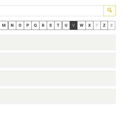
Suchen
M
N
O
P
Q
R
S
T
U
V
W
X
Y
Z
#