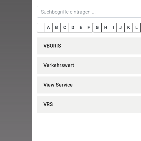
_
A
B
C
D
E
F
G
H
I
J
K
L
VBORIS
Verkehrswert
View Service
VRS