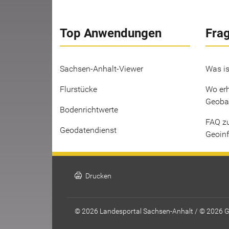
Top Anwendungen
Fra
Sachsen-Anhalt-Viewer
Was is
Flurstücke
Wo erh
Geoba
Bodenrichtwerte
FAQ z
Geodatendienst
Geoin
print
Drucken
© 2026 Landesportal Sachsen-Anhalt / © 2026 