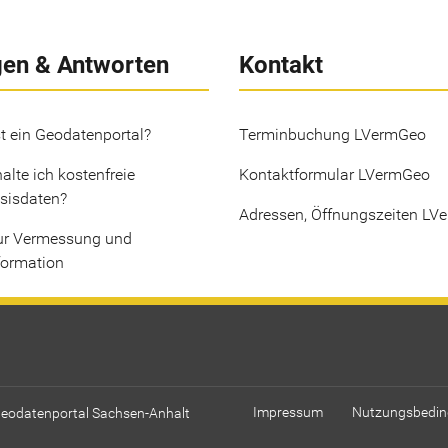
gen & Antworten
Kontakt
t ein Geodatenportal?
Terminbuchung LVermGeo
alte ich kostenfreie
Kontaktformular LVermGeo
sisdaten?
Adressen, Öffnungszeiten LV
ur Vermessung und
formation
Geodatenportal Sachsen-Anhalt
Impressum
Nutzungsbedi