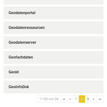
Geodatenportal
Geodatenressourcen
Geodatenserver
Geofachdaten
Geoid
GeoInfoDok
11-20 von 26
««
«
1
2
3
»
»»