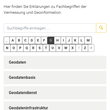
Hier finden Sie Erklärungen zu Fachbegriffen der
Vermessung und Geoinformation.
Suc
_
A
B
C
D
E
F
G
H
I
J
K
L
M
N
O
P
Q
R
S
T
U
V
W
X
Y
Z
#
Geodaten
Geodatenbasis
Geodatendienst
Geodateninfrastruktur