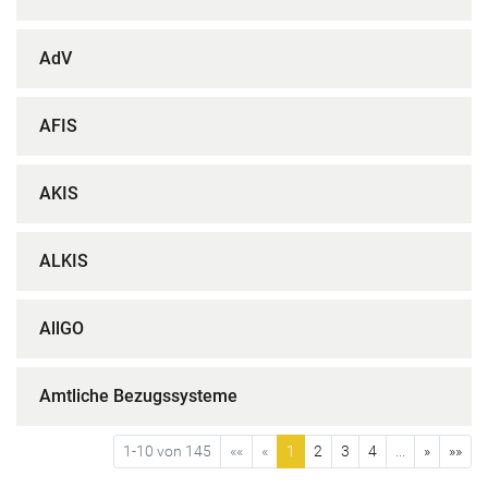
AdV
AFIS
AKIS
ALKIS
AllGO
Amtliche Bezugssysteme
1-10 von 145
««
«
1
2
3
4
...
»
»»