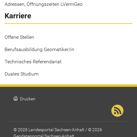
Adressen, Öffnungszeiten LVermGeo
Karriere
Offene Stellen
Berufsausbildung Geomatiker/in
Technisches Referendariat
Duales Studium
print
Drucken
© 2026 Landesportal Sachsen-Anhalt / © 2026
Geodatenportal Sachsen-Anhalt