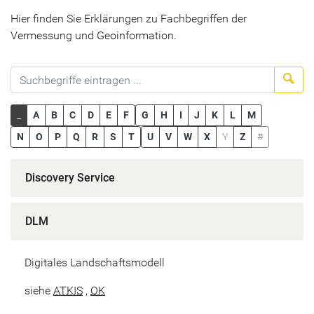
Hier finden Sie Erklärungen zu Fachbegriffen der
Vermessung und Geoinformation.
Suc
_
A
B
C
D
E
F
G
H
I
J
K
L
M
N
O
P
Q
R
S
T
U
V
W
X
Y
Z
#
Discovery Service
DLM
Digitales Landschaftsmodell
siehe
ATKIS
,
OK