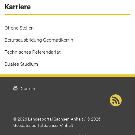
Karriere
Offene Stellen
Berufsausbildung Geomatiker/in
Technisches Referendariat
Duales Studium
print
Drucken
© 2026 Landesportal Sachsen-Anhalt / © 2026
Geodatenportal Sachsen-Anhalt