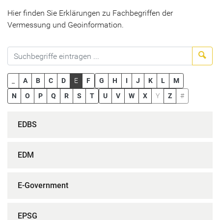
Hier finden Sie Erklärungen zu Fachbegriffen der
Vermessung und Geoinformation.
Suc
_
A
B
C
D
E
F
G
H
I
J
K
L
M
N
O
P
Q
R
S
T
U
V
W
X
Y
Z
#
EDBS
EDM
E-Government
EPSG