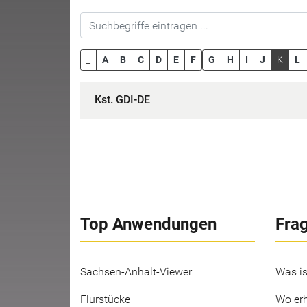
_
A
B
C
D
E
F
G
H
I
J
K
L
Kst. GDI-DE
Top Anwendungen
Fra
Sachsen-Anhalt-Viewer
Was is
Flurstücke
Wo erh