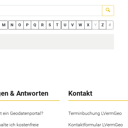
Suchen
M
N
O
P
Q
R
S
T
U
V
W
X
Y
Z
#
gen & Antworten
Kontakt
t ein Geodatenportal?
Terminbuchung LVermGeo
alte ich kostenfreie
Kontaktformular LVermGeo