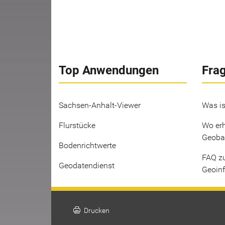
Top Anwendungen
Fra
Sachsen-Anhalt-Viewer
Was is
Flurstücke
Wo erh
Geoba
Bodenrichtwerte
FAQ z
Geodatendienst
Geoin
print
Drucken