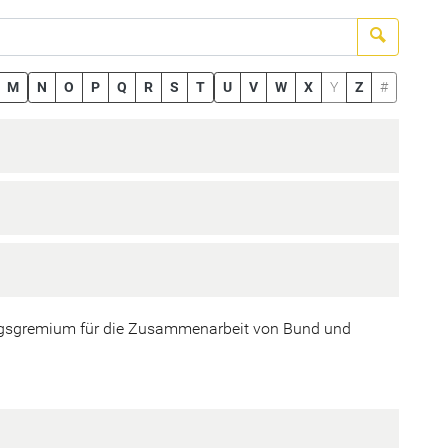
Suchen
M
N
O
P
Q
R
S
T
U
V
W
X
Y
Z
#
rungsgremium für die Zusammenarbeit von Bund und