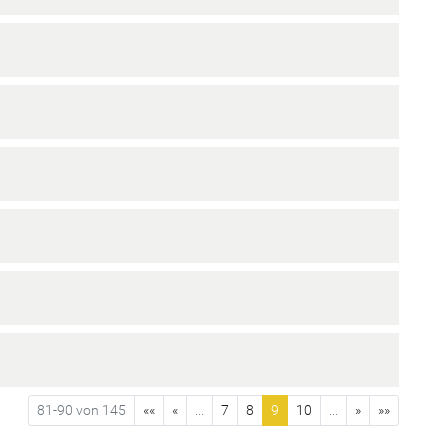
81-90 von 145
««
«
...
7
8
9
10
...
»
»»