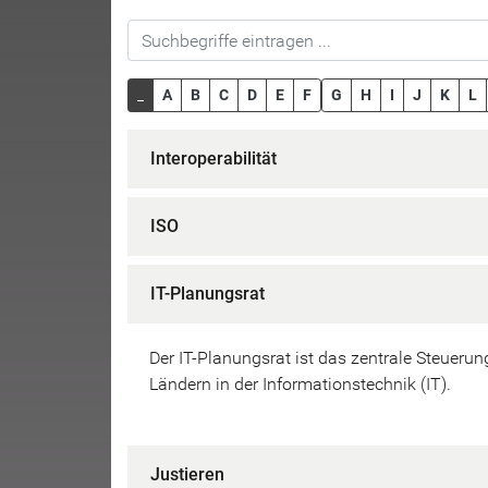
_
A
B
C
D
E
F
G
H
I
J
K
L
Interoperabilität
ISO
IT-Planungsrat
Der IT-Planungsrat ist das zentrale Steue
Ländern in der Informationstechnik (IT).
Justieren