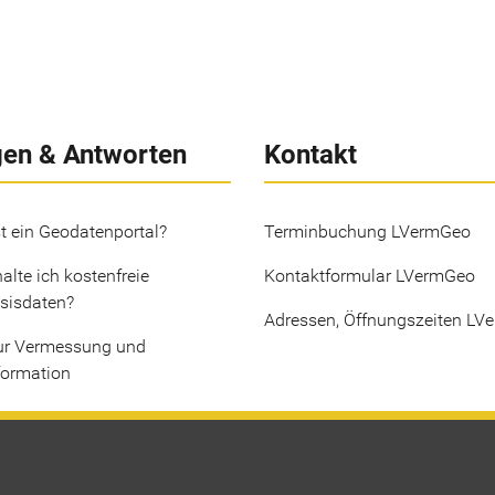
gen & Antworten
Kontakt
t ein Geodatenportal?
Terminbuchung LVermGeo
alte ich kostenfreie
Kontaktformular LVermGeo
sisdaten?
Adressen, Öffnungszeiten LV
ur Vermessung und
formation