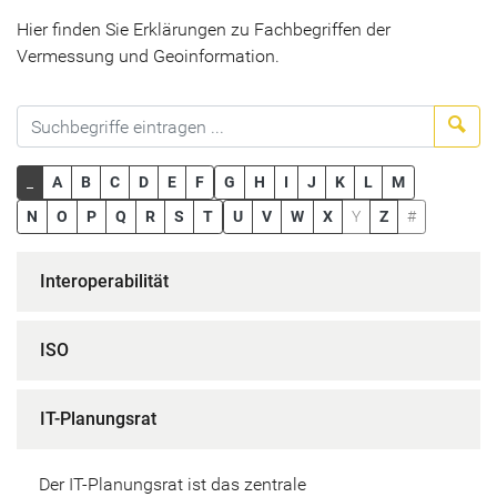
Hier finden Sie Erklärungen zu Fachbegriffen der
Vermessung und Geoinformation.
Suc
_
A
B
C
D
E
F
G
H
I
J
K
L
M
N
O
P
Q
R
S
T
U
V
W
X
Y
Z
#
Interoperabilität
ISO
IT-Planungsrat
Der IT-Planungsrat ist das zentrale