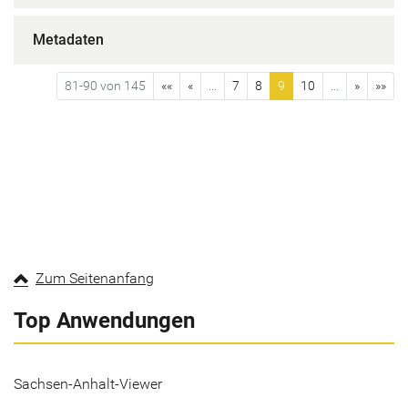
Metadaten
81-90 von 145
««
«
...
7
8
9
10
...
»
»»
Zum Seitenanfang
Top Anwendungen
Sachsen-Anhalt-Viewer