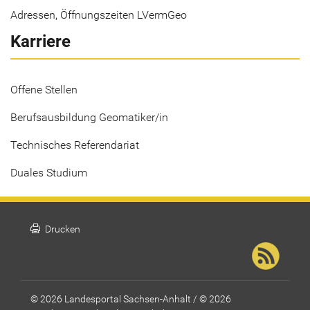
Adressen, Öffnungszeiten LVermGeo
Karriere
Offene Stellen
Berufsausbildung Geomatiker/in
Technisches Referendariat
Duales Studium
print
Drucken
© 2026 Landesportal Sachsen-Anhalt / © 2026