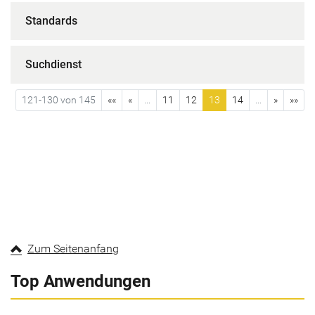
Standards
Suchdienst
121-130 von 145
««
«
...
11
12
13
14
...
»
»»
Zum Seitenanfang
Top Anwendungen