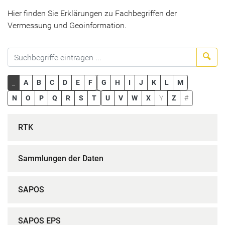
Hier finden Sie Erklärungen zu Fachbegriffen der
Vermessung und Geoinformation.
Suc
_
A
B
C
D
E
F
G
H
I
J
K
L
M
N
O
P
Q
R
S
T
U
V
W
X
Y
Z
#
RTK
Sammlungen der Daten
SAPOS
SAPOS EPS