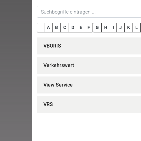
_
A
B
C
D
E
F
G
H
I
J
K
L
VBORIS
Verkehrswert
View Service
VRS