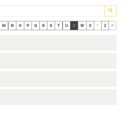
Suchen
M
N
O
P
Q
R
S
T
U
V
W
X
Y
Z
#