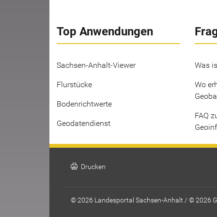
Top Anwendungen
Fra
Sachsen-Anhalt-Viewer
Was is
Flurstücke
Wo erh
Geoba
Bodenrichtwerte
FAQ z
Geodatendienst
Geoin
print
Drucken
© 2026 Landesportal Sachsen-Anhalt / © 2026 