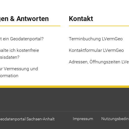
gen & Antworten
Kontakt
t ein Geodatenportal?
Terminbuchung LVermGeo
alte ich kostenfreie
Kontaktformular LVermGeo
sisdaten?
Adressen, Öffnungszeiten LV
ur Vermessung und
formation
Geodatenportal Sachsen-Anhalt
Impressum
Nutzungsbedi