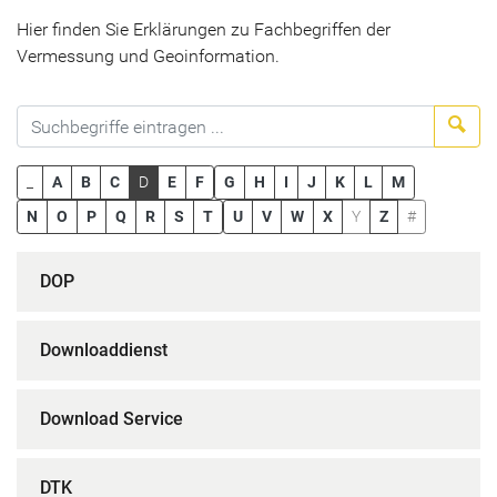
Hier finden Sie Erklärungen zu Fachbegriffen der
Vermessung und Geoinformation.
Suc
_
A
B
C
D
E
F
G
H
I
J
K
L
M
N
O
P
Q
R
S
T
U
V
W
X
Y
Z
#
DOP
Downloaddienst
Download Service
DTK