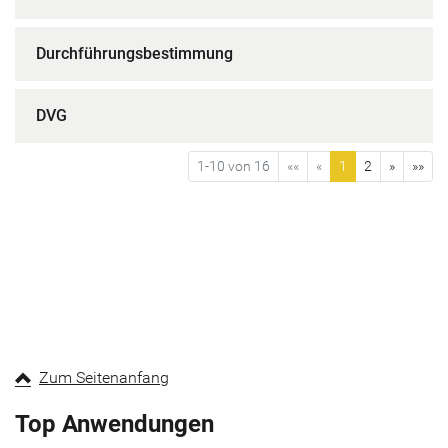
Durchführungsbestimmung
DVG
1-10 von 16
««
«
1
2
»
»»
Zum Seitenanfang
Top Anwendungen