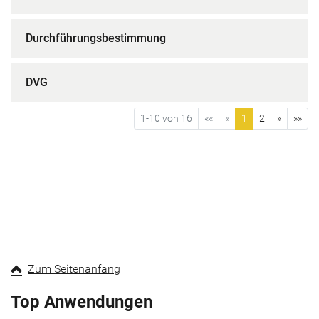
Durchführungsbestimmung
DVG
1-10 von 16
««
«
1
2
»
»»
Zum Seitenanfang
Top Anwendungen