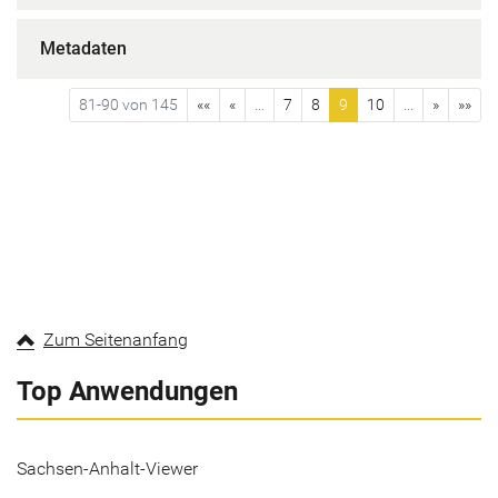
Metadaten
81-90 von 145
««
«
...
7
8
9
10
...
»
»»
Zum Seitenanfang
Top Anwendungen
Sachsen-Anhalt-Viewer