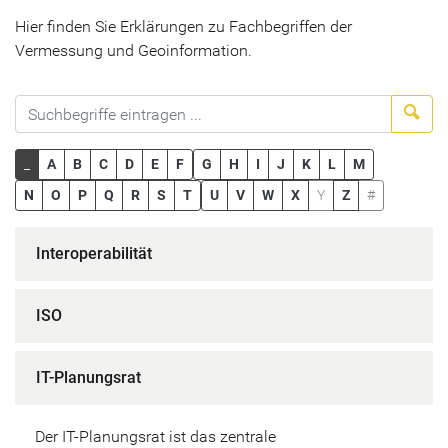
Hier finden Sie Erklärungen zu Fachbegriffen der
Vermessung und Geoinformation.
Suc
_
A
B
C
D
E
F
G
H
I
J
K
L
M
N
O
P
Q
R
S
T
U
V
W
X
Y
Z
#
Interoperabilität
ISO
IT-Planungsrat
Der IT-Planungsrat ist das zentrale