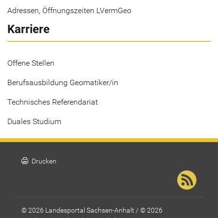
Adressen, Öffnungszeiten LVermGeo
Karriere
Offene Stellen
Berufsausbildung Geomatiker/in
Technisches Referendariat
Duales Studium
print
Drucken
© 2026 Landesportal Sachsen-Anhalt / © 2026