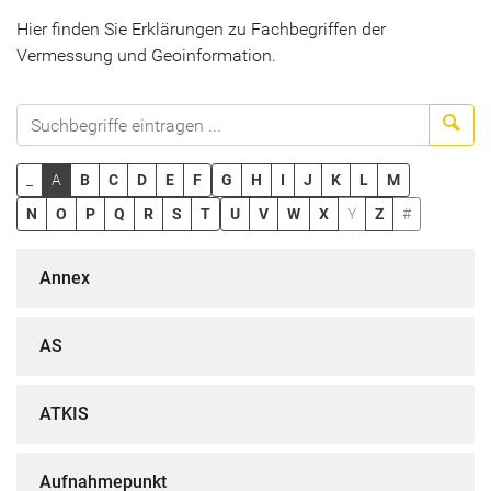
Hier finden Sie Erklärungen zu Fachbegriffen der
Vermessung und Geoinformation.
Suc
_
A
B
C
D
E
F
G
H
I
J
K
L
M
N
O
P
Q
R
S
T
U
V
W
X
Y
Z
#
Annex
AS
ATKIS
Aufnahmepunkt