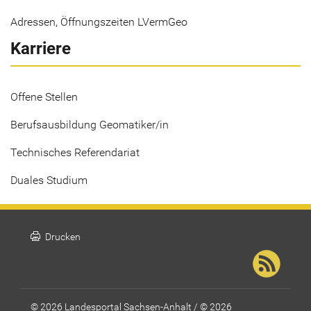
Adressen, Öffnungszeiten LVermGeo
Karriere
Offene Stellen
Berufsausbildung Geomatiker/in
Technisches Referendariat
Duales Studium
print
Drucken
© 2026 Landesportal Sachsen-Anhalt / © 2026