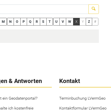
Suchen
M
N
O
P
Q
R
S
T
U
V
W
X
Y
Z
#
gen & Antworten
Kontakt
t ein Geodatenportal?
Terminbuchung LVermGeo
alte ich kostenfreie
Kontaktformular LVermGeo