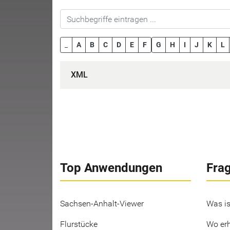
_
A
B
C
D
E
F
G
H
I
J
K
L
XML
Top Anwendungen
Fra
Sachsen-Anhalt-Viewer
Was is
Flurstücke
Wo erh