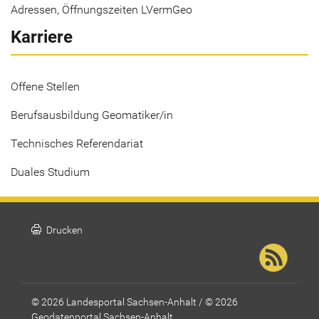
Adressen, Öffnungszeiten LVermGeo
Karriere
Offene Stellen
Berufsausbildung Geomatiker/in
Technisches Referendariat
Duales Studium
print
Drucken
© 2026 Landesportal Sachsen-Anhalt / © 2026
Geodatenportal Sachsen-Anhalt