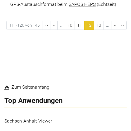
GPS-Austauschformat beim
SAPOS HEPS
(Echtzeit)
111-120 von 145
««
«
...
10
11
12
13
...
»
»»
Zum Seitenanfang
Top Anwendungen
Sachsen-Anhalt-Viewer