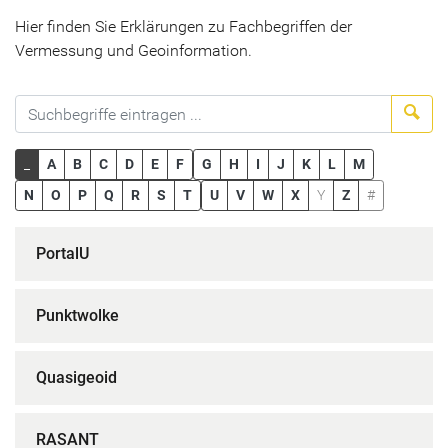
Hier finden Sie Erklärungen zu Fachbegriffen der
Vermessung und Geoinformation.
Suc
_
A
B
C
D
E
F
G
H
I
J
K
L
M
N
O
P
Q
R
S
T
U
V
W
X
Y
Z
#
PortalU
Punktwolke
Quasigeoid
RASANT